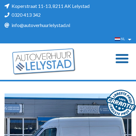
Koperstraat 11-13, 8211 AK Lelystad
0320 413 342
info@autoverhuurlelystad.nl