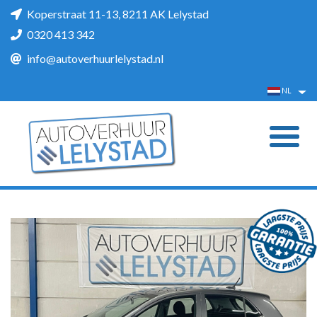
Koperstraat 11-13, 8211 AK Lelystad
0320 413 342
info@autoverhuurlelystad.nl